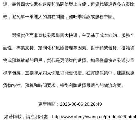
達。盡管四大快遞在速度和品牌信譽上占優，但貨代能通過多方案比
較，避免單一承運人的潛在問題，如旺季延誤或服務中斷。
選擇貨代而非直接發國際四大快遞，主要基于成本節約、服務全
面性、專業支持、定制化和風險管理等因素。對于頻繁發貨、復雜貨
物或預算敏感的用戶，貨代是更明智的選擇。如果僅需快速發送少量
標準包裹，直接聯系四大快遞可能更便捷。在實際決策中，建議根據
貨物特性、預算和時間要求，權衡利弊選擇最適合的物流方案。
更新時間：2026-08-06 20:26:49
如若轉載，請注明出處：http://www.ohmyhwang.cn/product/29.html