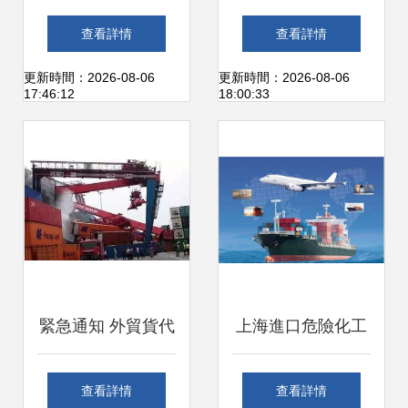
收購百年海運貨代
的六步工作法（上
查看詳情
查看詳情
專家Hillebrand，
篇） 構建清晰高效
更新時間：2026-08-06
更新時間：2026-08-06
17:46:12
18:00:33
全球物流格局再掀
的貨運代理工作流
波瀾
程
緊急通知 外貿貨代
上海進口危險化工
請注意，這兩個國
品一站式報關代理
查看詳情
查看詳情