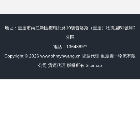
地址：重慶市兩江新區禮環北路10號普洛斯（重慶）物流園B1號庫2
分區
電話：1364889**
Copyright © 2026
www.ohmyhwang.cn
貨運代理
重慶圓一物流有限
公司
貨運代理
版權所有
Sitemap